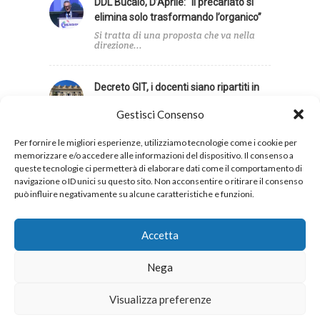
DDL Bucalo, D’Aprile: “Il precariato si
elimina solo trasformando l’organico”
Si tratta di una proposta che va nella
direzione...
Decreto GIT, i docenti siano ripartiti in
base agli alunni con disabilità
Gestisci Consenso
Infine, la UIL Scuola ha sollecitato una
revisione dei...
Per fornire le migliori esperienze, utilizziamo tecnologie come i cookie per
memorizzare e/o accedere alle informazioni del dispositivo. Il consenso a
queste tecnologie ci permetterà di elaborare dati come il comportamento di
navigazione o ID unici su questo sito. Non acconsentire o ritirare il consenso
può influire negativamente su alcune caratteristiche e funzioni.
Privacy
Cookies
Accetta
Nega
Copyright 2026 © UIL Scuola. Tutti i diritti sono
Visualizza preferenze
riservati.