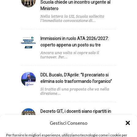
Scuola chiede un incontro urgente al
Ministero
Nella lettera la UIL Scuola sollecita
l’immediata convocazione di...
Immissioni in ruolo ATA 2026/2027:
coperto appena un posto su tre
Ancora una volta si copre solo il
turnover. Per...
DDL Bucalo, D’Aprile: “Il precariato si
elimina solo trasformando l’organico”
Si tratta di una proposta che va nella
direzione...
Decreto GIT, i docenti siano ripartiti in
base agli alunni con disabilità
Gestisci Consenso
Infine, la UIL Scuola ha sollecitato una
revisione dei...
Per fornire le migliori esperienze, utilizziamo tecnologie come i cookie per