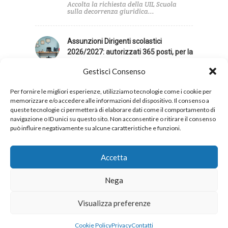
Accolta la richiesta della UIL Scuola
sulla decorrenza giuridica...
Assunzioni Dirigenti scolastici
2026/2027: autorizzati 365 posti, per la
UIL Scuola contingente insufficiente
Gestisci Consenso
La UIL Scuola giudica insufficiente il
contingente di posti...
Per fornire le migliori esperienze, utilizziamo tecnologie come i cookie per
memorizzare e/o accedere alle informazioni del dispositivo. Il consenso a
queste tecnologie ci permetterà di elaborare dati come il comportamento di
navigazione o ID unici su questo sito. Non acconsentire o ritirare il consenso
può influire negativamente su alcune caratteristiche e funzioni.
Privacy
Cookies
Accetta
Nega
Copyright 2026 © UIL Scuola. Tutti i diritti sono
Visualizza preferenze
riservati.
Cookie Policy
Privacy
Contatti