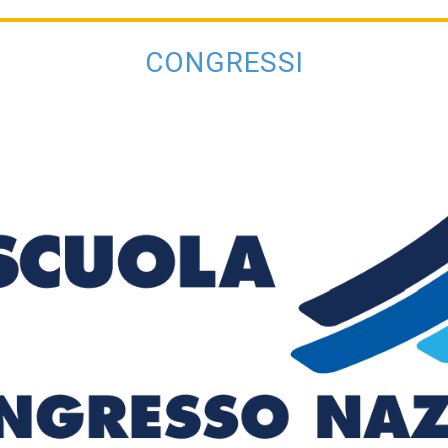
 della terza giornata
Le immagini della secon
CONGRESSI
ati stampa
Rassegna stampa
Scuola d’oggi
Docenti
Sostegno
Educatori
Personale AT
Precari
Formazione professionale
Scuole privat
nti scolastici
Uil Scuola Esteri
Ufficio Legale Na