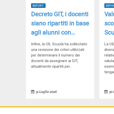
REPORT
REPO
Decreto GIT, i docenti
Val
siano ripartiti in base
sco
agli alunni con
Scu
disabilità
più
Infine, la UIL Scuola ha sollecitato
La UI
una revisione dei criteri utilizzati
rea
diver
per determinare il numero dei
relati
docenti da assegnare ai GIT,
valut
attualmente ripartiti per...
esemp
tenga
31 Luglio 2026
30 