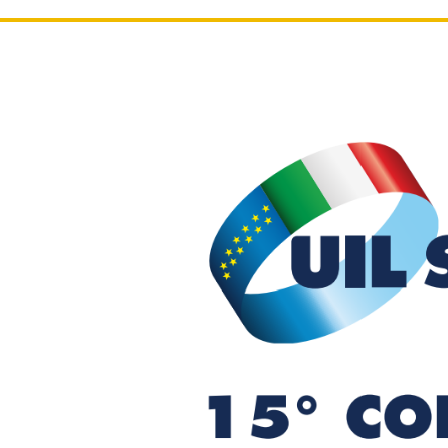
Le immagini
Comunic
Dirige