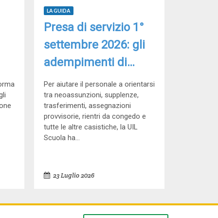
LA GUIDA
Presa di servizio 1°
settembre 2026: gli
adempimenti di
inizio anno
forma
Per aiutare il personale a orientarsi
4
li
tra neoassunzioni, supplenze,
ione
trasferimenti, assegnazioni
provvisorie, rientri da congedo e
tutte le altre casistiche, la UIL
Scuola ha...
23 Luglio 2026