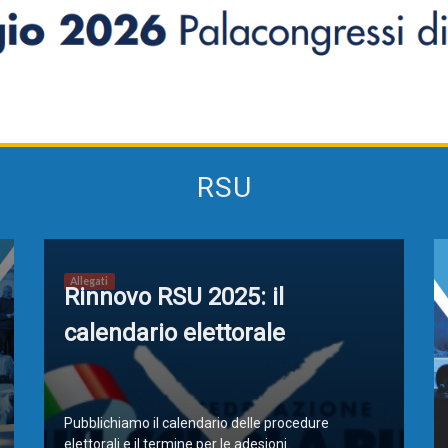
Alternanza Scuola Lavoro
Scuola digitale
Europ
RSU
L’Esperto
Opinione
Espero
Previdenza
Galleria
Video
Web TV
Allegati
Rinnovo RSU 2025: il
Scuola Martinetti
IRASE
calendario elettorale
Pubblichiamo il calendario delle procedure
elettorali e il termine per le adesioni.