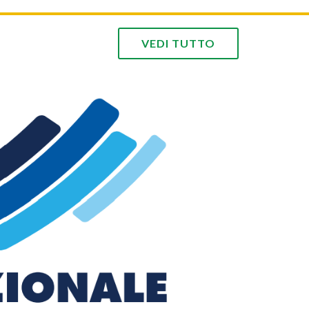
da giornata
Le immagini della prima giornata
VEDI TUTTO
Agenda
A
e
zionale