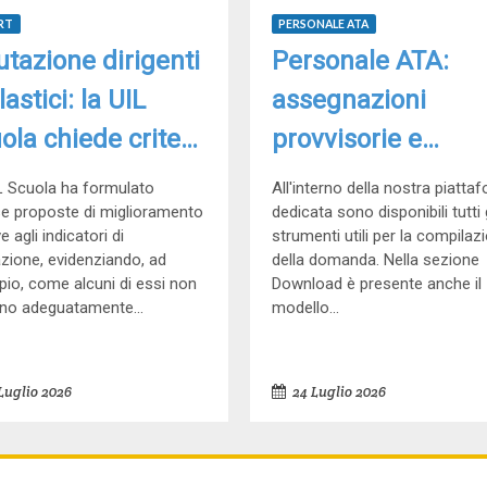
RT
PERSONALE ATA
utazione dirigenti
Personale ATA:
lastici: la UIL
assegnazioni
ola chiede criteri
provvisorie e
 aderenti alla
utilizzazioni,
L Scuola ha formulato
All'interno della nostra piatta
ltà delle scuole
se proposte di miglioramento
domande entro il 
dedicata sono disponibili tutti g
ve agli indicatori di
strumenti utili per la compilaz
agosto
azione, evidenziando, ad
della domanda. Nella sezione
io, come alcuni di essi non
Download è presente anche il
no adeguatamente...
modello...
Luglio 2026
24 Luglio 2026