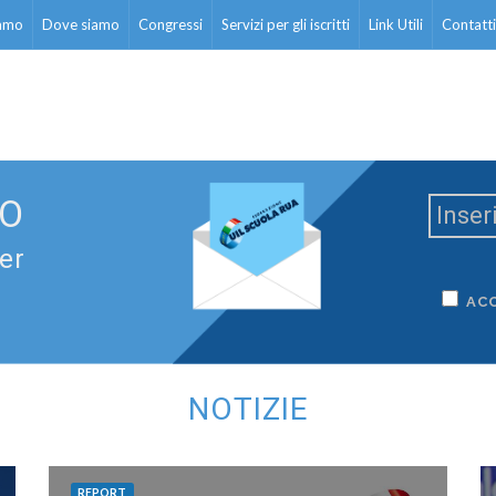
iamo
Dove siamo
Congressi
Servizi per gli iscritti
Link Utili
Contatti
TO
ter
AC
NOTIZIE
REPORT