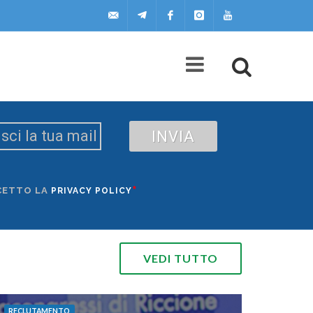
uilscuola@uilscuola.it
Telegram
Facebook
Instagram
Youtube
INVIA
*
CETTO LA
PRIVACY POLICY
VEDI TUTTO
RECLUTAMENTO