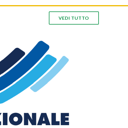
da giornata
Le immagini della prima giornata
VEDI TUTTO
Agenda
A
e
zionale