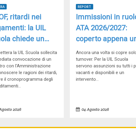
ERA
REPORT
F, ritardi nei
Immissioni in ruol
amenti: la UIL
ATA 2026/2027:
ola chiede un
coperto appena u
ontro urgente al
posto su tre
lettera la UIL Scuola sollecita
Ancora una volta si copre solo
istero
ediata convocazione di un
turnover. Per la UIL Scuola
tro con l’Amministrazione
servono assunzioni su tutti i p
noscere le ragioni dei ritardi,
vacanti e disponibili e un
ire il cronoprogramma degli
intervento...
itamenti...
Agosto 2026
04 Agosto 2026