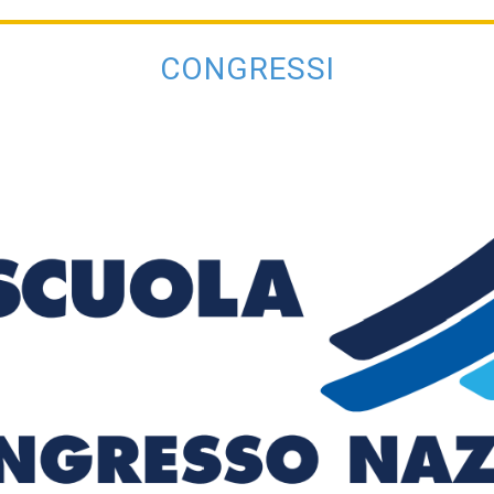
 della terza giornata
Le immagini della secon
CONGRESSI
ati stampa
Rassegna stampa
Scuola d’oggi
Docenti
Sostegno
Educatori
Personale AT
Precari
Formazione professionale
Scuole privat
nti scolastici
Uil Scuola Esteri
Ufficio Legale Na