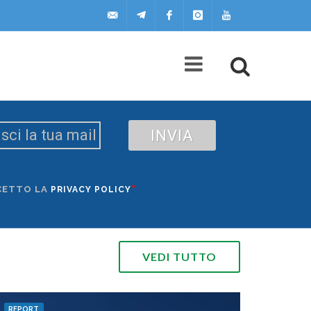
uilscuola@uilscuola.it
Telegram
Facebook
Instagram
Youtube
INVIA
*
CETTO LA
PRIVACY POLICY
VEDI TUTTO
REPORT