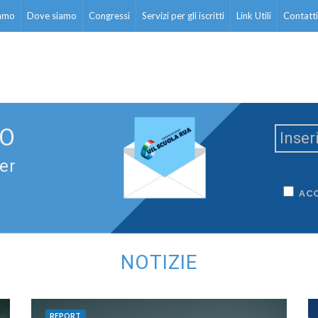
iamo
Dove siamo
Congressi
Servizi per gli iscritti
Link Utili
Contatti
TO
ter
AC
NOTIZIE
REPORT