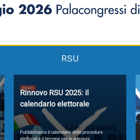
Alternanza Scuola Lavoro
Scuola digitale
Europ
RSU
L’Esperto
Opinione
Espero
Previdenza
Galleria
Video
Web TV
Allegati
Rinnovo RSU 2025: il
Scuola Martinetti
IRASE
calendario elettorale
Pubblichiamo il calendario delle procedure
elettorali e il termine per le adesioni.