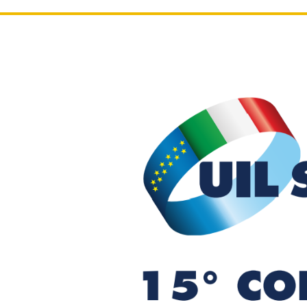
Le immagini
Comunic
Dirige