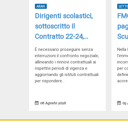
ARAN
LETT
Dirigenti scolastici,
FMO
sottoscritto il
pag
Contratto 22-24,
Scu
D’Aprile: “Bene la
inc
È necessario proseguire senza
Nella 
firma, ora avanti
interruzioni il confronto negoziale,
Min
l’imm
allineando i rinnovi contrattuali ai
incon
senza interruzioni
rispettivi periodi di vigenza e
per co
aggiornando gli istituti contrattuali
defin
con il rinnovo 2025-
per rispondere...
accred
2027”
06 Agosto 2026
05 