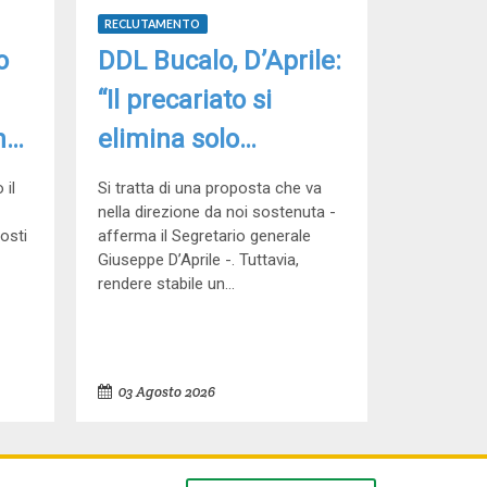
RECLUTAMENTO
o
DDL Bucalo, D’Aprile:
“Il precariato si
n
elimina solo
trasformando
 il
Si tratta di una proposta che va
l’organico”
nella direzione da noi sostenuta -
osti
afferma il Segretario generale
Giuseppe D’Aprile -. Tuttavia,
rendere stabile un...
03 Agosto 2026