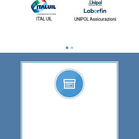
L
ITAL UIL
UNIPOL Assicurazioni
UIL