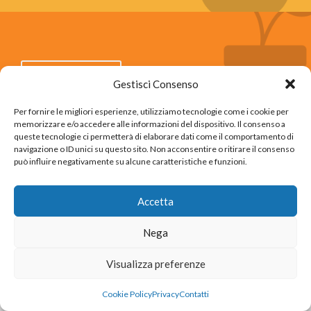
LEGGI DI PIÙ
Gestisci Consenso
Per fornire le migliori esperienze, utilizziamo tecnologie come i cookie per
memorizzare e/o accedere alle informazioni del dispositivo. Il consenso a
queste tecnologie ci permetterà di elaborare dati come il comportamento di
navigazione o ID unici su questo sito. Non acconsentire o ritirare il consenso
può influire negativamente su alcune caratteristiche e funzioni.
LEGGI DI PIÙ
Accetta
Nega
VEDI LE GALLERIE
FORMAZIONE
Visualizza preferenze
Cookie Policy
Privacy
Contatti