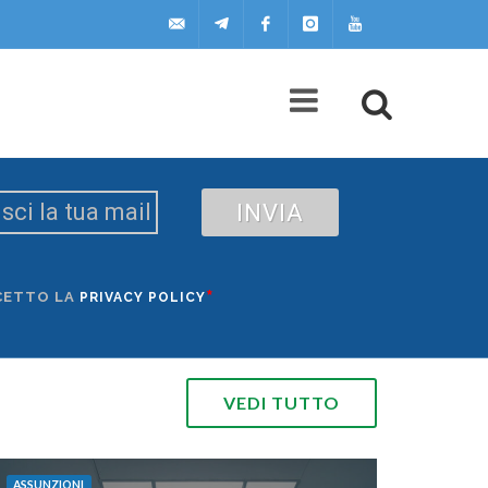
uilscuola@uilscuola.it
Telegram
Facebook
Instagram
Youtube
INVIA
*
CETTO LA
PRIVACY POLICY
VEDI TUTTO
ASSUNZIONI