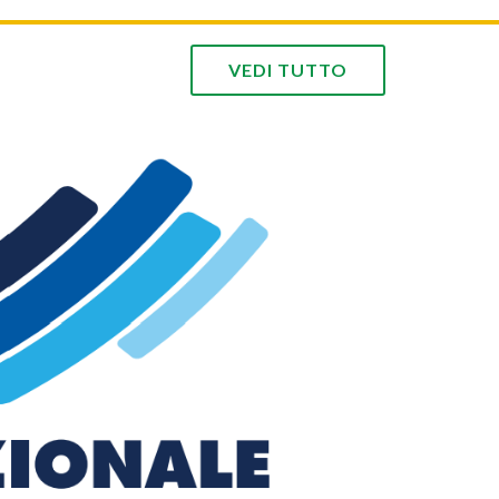
da giornata
Le immagini della prima giornata
VEDI TUTTO
Agenda
A
e
zionale