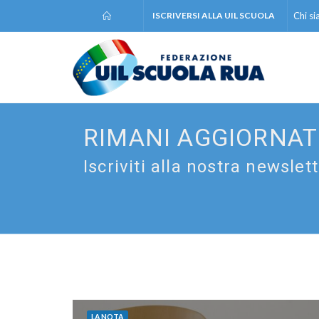
ISCRIVERSI ALLA UIL SCUOLA
Chi s
RIMANI AGGIORNA
Iscriviti alla nostra newslet
LA NOTA