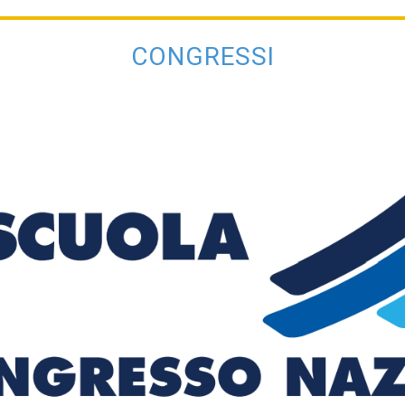
 della terza giornata
Le immagini della secon
CONGRESSI
ati stampa
Rassegna stampa
Scuola d’oggi
Docenti
Sostegno
Educatori
Personale AT
Precari
Formazione professionale
Scuole privat
nti scolastici
Uil Scuola Esteri
Ufficio Legale Na