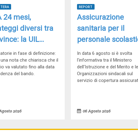
TTERA
REPORT
 24 mesi,
Assicurazione
teggi diversi tra
sanitaria per il
vince: la UIL
personale scolasti
ola scrive al MIM
attivazione previs
torie in fase di definizione:
In data 6 agosto si è svolta
 una nota che chiarisca che il
in autunno
l'informativa tra il Ministero
io va valutato fino alla data
dell'Istruzione e del Merito e l
adenza del bando.
Organizzazioni sindacali sul
servizio di copertura assicurati
Agosto 2026
06 Agosto 2026