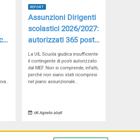
REPORT
Assunzioni Dirigenti
scolastici 2026/2027:
co,
autorizzati 365 posti,
ta
per la UIL Scuola
La UIL Scuola giudica insufficiente
contingente
il contingente di posti autorizzato
e
dal MEF. Non si comprende, infatti,
insufficiente
perché non siano stati ricompresi
va...
nel piano assunzionale...
06 Agosto 2026