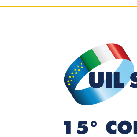
Le immagini
Comunic
Dirige