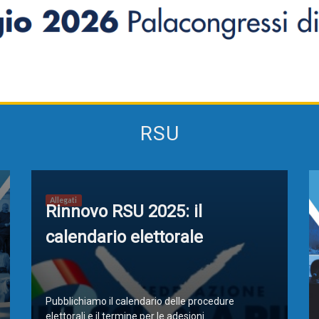
Alternanza Scuola Lavoro
Scuola digitale
Europ
RSU
L’Esperto
Opinione
Espero
Previdenza
Galleria
Video
Web TV
Allegati
Rinnovo RSU 2025: il
Scuola Martinetti
IRASE
calendario elettorale
Pubblichiamo il calendario delle procedure
elettorali e il termine per le adesioni.