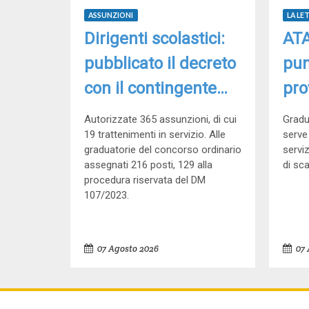
ASSUNZIONI
LA LE
Dirigenti scolastici:
ATA
pubblicato il decreto
pun
con il contingente
pro
delle assunzioni per
Scu
Autorizzate 365 assunzioni, di cui
Gradua
il 2026/2027
19 trattenimenti in servizio. Alle
serve
graduatorie del concorso ordinario
serviz
assegnati 216 posti, 129 alla
di sc
procedura riservata del DM
107/2023.
07 Agosto 2026
07 