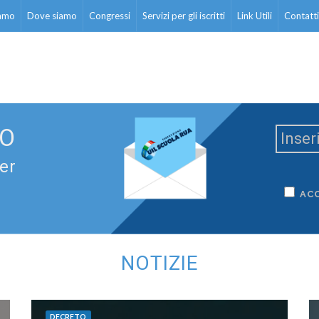
iamo
Dove siamo
Congressi
Servizi per gli iscritti
Link Utili
Contatti
TO
ter
AC
NOTIZIE
DECRETO