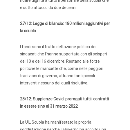
ridare dignità a tutto il personale della scuola che
è sotto attacco da due decenni.
27/12: Legge di bilancio: 180 milioni aggiuntivi per
la scuola
I fondi sono il frutto dell’azione politica dei
sindacati che l’hanno supportata con gli scioperi
del 10 e del 16 dicembre. Restano alle forze
politiche le mancette che, come nelle peggiori
tradizioni di governo, attuano tanti piccoli
interventi nessuno dei quali risolutivo.
28/12: Supplenze Covid: prorogati tutti i contratti
in essere sino al 31 marzo 2022
La UIL Scuola ha manifestato la propria
soddisfazione perché il Governo ha accolto una