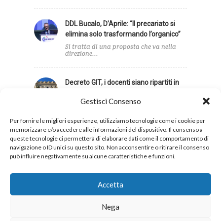
DDL Bucalo, D’Aprile: “Il precariato si
elimina solo trasformando l’organico”
Si tratta di una proposta che va nella
direzione...
Decreto GIT, i docenti siano ripartiti in
base agli alunni con disabilità
Gestisci Consenso
Infine, la UIL Scuola ha sollecitato una
revisione dei...
Per fornire le migliori esperienze, utilizziamo tecnologie come i cookie per
memorizzare e/o accedere alle informazioni del dispositivo. Il consenso a
queste tecnologie ci permetterà di elaborare dati come il comportamento di
navigazione o ID unici su questo sito. Non acconsentire o ritirare il consenso
può influire negativamente su alcune caratteristiche e funzioni.
Privacy
Cookies
Accetta
Nega