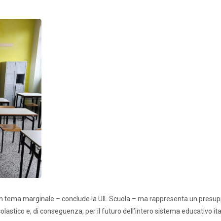
Alternanza Scuola Lavoro
Scuola digitale
Europ
L’Esperto
Opinione
Espero
Previdenza
Galleria
Video
Web TV
Scuola Martinetti
IRASE
n tema marginale – conclude la UIL Scuola – ma rappresenta un presu
scolastico e, di conseguenza, per il futuro dell’intero sistema educativo ita