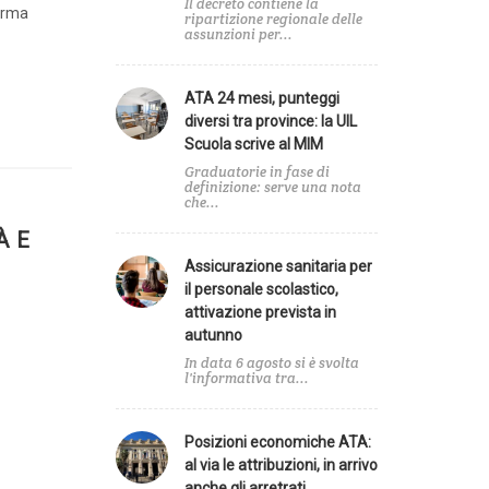
Il decreto contiene la
ferma
ripartizione regionale delle
assunzioni per...
ATA 24 mesi, punteggi
diversi tra province: la UIL
Scuola scrive al MIM
Graduatorie in fase di
definizione: serve una nota
che...
À E
Assicurazione sanitaria per
il personale scolastico,
attivazione prevista in
autunno
In data 6 agosto si è svolta
l'informativa tra...
Posizioni economiche ATA:
al via le attribuzioni, in arrivo
anche gli arretrati