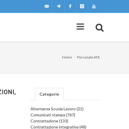
uilscuola@uilscuola.it
Telegram
Facebook
Instagram
Youtube
Home
Personale ATA
IONI,
Categorie
Alternanza Scuola Lavoro (21)
Comunicati stampa (767)
Contrattazione (133)
Contrattazione integrativa (48)