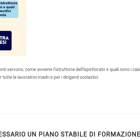
ti servono, come avviene l’istruttoria dell’Ispettorato e quali sono i casi
ati stampa
Rassegna stampa
Scuola d’oggi
tutte le lavoratrici madri e per i dirigenti scolastici.
Docenti
Sostegno
Educatori
Personale AT
Precari
Formazione professionale
Scuole privat
ESSARIO UN PIANO STABILE DI FORMAZION
nti scolastici
Uil Scuola Esteri
Ufficio Legale Na