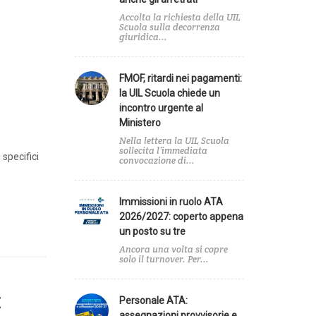
Accolta la richiesta della UIL
Scuola sulla decorrenza
giuridica...
FMOF, ritardi nei pagamenti:
la UIL Scuola chiede un
incontro urgente al
Ministero
Nella lettera la UIL Scuola
sollecita l’immediata
 specifici
convocazione di...
Agenda
Immissioni in ruolo ATA
2026/2027: coperto appena
un posto su tre
A
Ancora una volta si copre
solo il turnover. Per...
e
Personale ATA:
E
zionale
assegnazioni provvisorie e