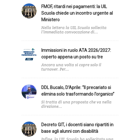
FMOF, ritardi nei pagamenti: la UIL
Scuola chiede un incontro urgente al
Ministero
Nella lettera la UIL Scuola sollecita
l’immediata convocazione di...
Immissioni in ruolo ATA 2026/2027:
coperto appena un posto su tre
Ancora una volta si copre solo il
turnover. Per...
DDL Bucalo, D’Aprile: “Il precariato si
elimina solo trasformando l’organico”
Si tratta di una proposta che va nella
direzione...
Decreto GIT, i docenti siano ripartiti in
base agli alunni con disabilità
Infine, la UIL Scuola ha sollecitato una