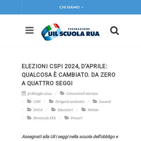
CHI SIAMO
ELEZIONI CSPI 2024, D’APRILE:
QUALCOSA È CAMBIATO. DA ZERO
A QUATTRO SEGGI
30 Maggio 2024
Comunicati stampa
CSPI
Dirigenti scolastici
Docenti
DSGA
Educatori
Notizie
Personale ATA
Precari
Assegnati alla Uil i seggi nella scuola dell’obbligo e