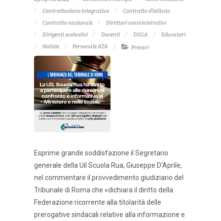
Contrattazione integrativa
Contratto d'istituto
Contratto nazionale
Direttori amministrativi
Dirigenti scolastici
Docenti
DSGA
Educatori
Notizie
Personale ATA
Precari
Esprime grande soddisfazione il Segretario
generale della Uil Scuola Rua, Giuseppe D’Aprile,
nel commentare il provvedimento giudiziario del
Tribunale di Roma che «dichiara il diritto della
Federazione ricorrente alla titolarità delle
prerogative sindacali relative alla informazione e