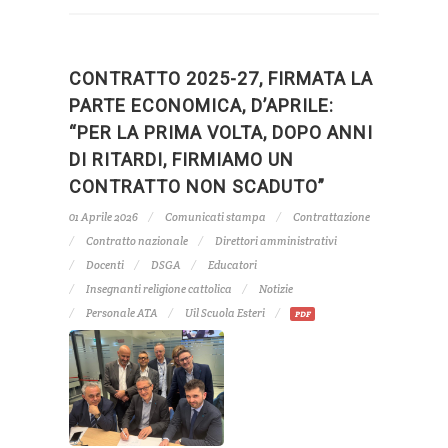
CONTRATTO 2025-27, FIRMATA LA
PARTE ECONOMICA, D’APRILE:
“PER LA PRIMA VOLTA, DOPO ANNI
DI RITARDI, FIRMIAMO UN
CONTRATTO NON SCADUTO”
01 Aprile 2026
Comunicati stampa
Contrattazione
Contratto nazionale
Direttori amministrativi
Docenti
DSGA
Educatori
Insegnanti religione cattolica
Notizie
Personale ATA
Uil Scuola Esteri
PDF