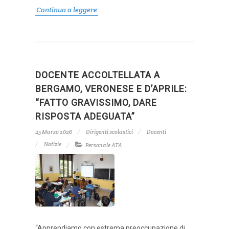
Continua a leggere
DOCENTE ACCOLTELLATA A
BERGAMO, VERONESE E D’APRILE:
“FATTO GRAVISSIMO, DARE
RISPOSTA ADEGUATA”
25 Marzo 2026
Dirigenti scolastici
Docenti
Notizie
Personale ATA
“Apprendiamo con estrema preoccupazione di