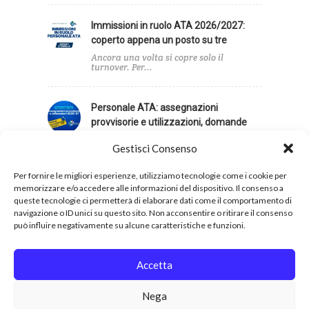
Immissioni in ruolo ATA 2026/2027:
coperto appena un posto su tre
Ancora una volta si copre solo il
turnover. Per...
Personale ATA: assegnazioni
provvisorie e utilizzazioni, domande
entro il 4 agosto
Gestisci Consenso
All'interno della nostra piattaforma
dedicata sono disponibili tutti gli...
Per fornire le migliori esperienze, utilizziamo tecnologie come i cookie per
memorizzare e/o accedere alle informazioni del dispositivo. Il consenso a
queste tecnologie ci permetterà di elaborare dati come il comportamento di
navigazione o ID unici su questo sito. Non acconsentire o ritirare il consenso
può influire negativamente su alcune caratteristiche e funzioni.
Privacy
Cookies
Accetta
Nega