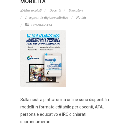
MOBILITÀ
30 Marzo 2026
Docenti
Educatori
Insegnanti religione cattolica
Notizie
Personale ATA
Sulla nostra piattaforma online sono disponibili i
modelli in formato editabile per docenti, ATA,
personale educativo e IRC dichiarati
soprannumerari.