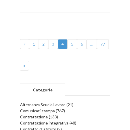
«
1
2
3
4
5
6
…
77
»
Categorie
Alternanza Scuola Lavoro (21)
Comunicati stampa (767)
Contrattazione (133)
Contrattazione integrativa (48)
Contratto d'istituto (9)