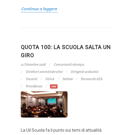
Continua a leggere
QUOTA 100: LA SCUOLA SALTA UN
GIRO
12 Dicembre 2018
Comunicati stampa
Direttori amministrativi
Dirigenti scolastici
Docenti
DSGA
Notizie
Personale ATA
Previdenza
PDF
La Uil Scuola fa il punto sui temi di attualità