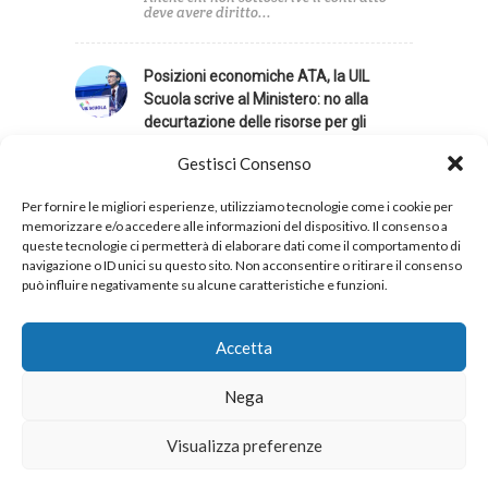
deve avere diritto...
Posizioni economiche ATA, la UIL
Scuola scrive al Ministero: no alla
decurtazione delle risorse per gli
incarichi specifici
Gestisci Consenso
La UIL Scuola ha inviato una lettera al
Ministero...
Per fornire le migliori esperienze, utilizziamo tecnologie come i cookie per
memorizzare e/o accedere alle informazioni del dispositivo. Il consenso a
queste tecnologie ci permetterà di elaborare dati come il comportamento di
navigazione o ID unici su questo sito. Non acconsentire o ritirare il consenso
può influire negativamente su alcune caratteristiche e funzioni.
Privacy
Cookies
Accetta
Nega
Copyright 2026 © UIL Scuola. Tutti i diritti sono
Visualizza preferenze
riservati.